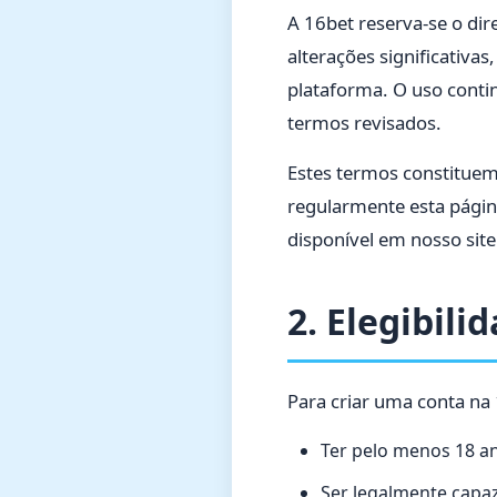
A 16bet reserva-se o di
alterações significativa
plataforma. O uso contin
termos revisados.
Estes termos constituem 
regularmente esta página
disponível em nosso site
2. Elegibili
Para criar uma conta na 
Ter pelo menos 18 an
Ser legalmente capaz