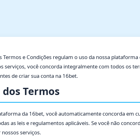
s Termos e Condições regulam o uso da nossa plataforma d
sos serviços, você concorda integralmente com todos os te
antes de criar sua conta na 16bet.
o dos Termos
 plataforma da 16bet, você automaticamente concorda em c
as as leis e regulamentos aplicáveis. Se você não conco
r nossos serviços.