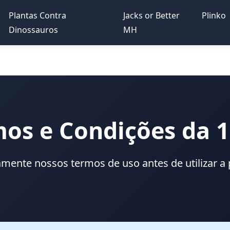
Plantas Contra
Jacks or Better
Plinko
Dinossauros
MH
os e Condições da 
amente nossos termos de uso antes de utilizar a