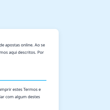
e apostas online. Ao se
rmos aqui descritos. Por
umprir estes Termos e
rdar com algum destes