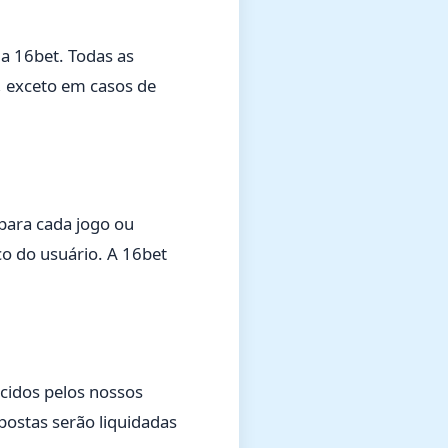
a 16bet. Todas as
, exceto em casos de
 para cada jogo ou
co do usuário. A 16bet
ecidos pelos nossos
postas serão liquidadas