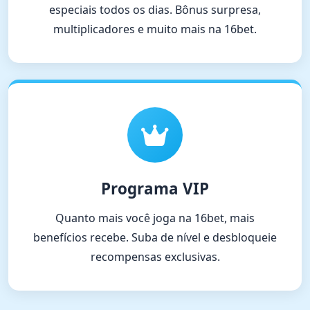
especiais todos os dias. Bônus surpresa,
multiplicadores e muito mais na 16bet.
Programa VIP
Quanto mais você joga na 16bet, mais
benefícios recebe. Suba de nível e desbloqueie
recompensas exclusivas.