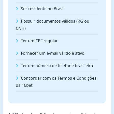
Ser residente no Brasil
Possuir documentos válidos (RG ou
CNH)
Ter um CPF regular
Fornecer um e-mail válido e ativo
Ter um número de telefone brasileiro
Concordar com os Termos e Condições
da 16bet