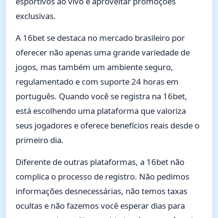
esportivos ao vivo e aproveitar promoções
exclusivas.
A 16bet se destaca no mercado brasileiro por
oferecer não apenas uma grande variedade de
jogos, mas também um ambiente seguro,
regulamentado e com suporte 24 horas em
português. Quando você se registra na 16bet,
está escolhendo uma plataforma que valoriza
seus jogadores e oferece benefícios reais desde o
primeiro dia.
Diferente de outras plataformas, a 16bet não
complica o processo de registro. Não pedimos
informações desnecessárias, não temos taxas
ocultas e não fazemos você esperar dias para