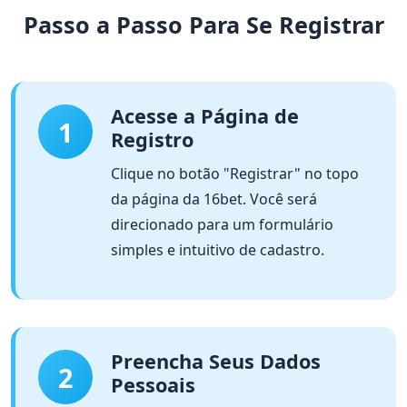
Passo a Passo Para Se Registrar
Acesse a Página de
1
Registro
Clique no botão "Registrar" no topo
da página da 16bet. Você será
direcionado para um formulário
simples e intuitivo de cadastro.
Preencha Seus Dados
2
Pessoais