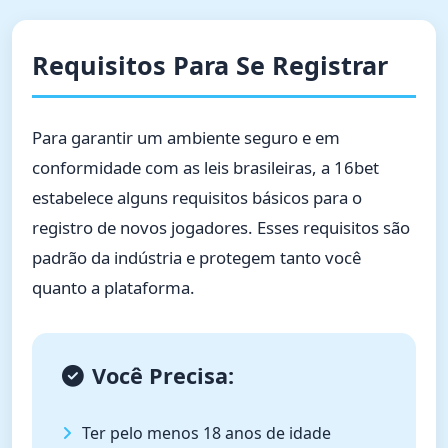
Requisitos Para Se Registrar
Para garantir um ambiente seguro e em
conformidade com as leis brasileiras, a 16bet
estabelece alguns requisitos básicos para o
registro de novos jogadores. Esses requisitos são
padrão da indústria e protegem tanto você
quanto a plataforma.
Você Precisa:
Ter pelo menos 18 anos de idade