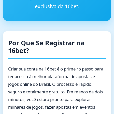
exclusiva da 16bet.
Por Que Se Registrar na
16bet?
Criar sua conta na 16bet é o primeiro passo para
ter acesso à melhor plataforma de apostas e
jogos online do Brasil. O processo é rápido,
seguro e totalmente gratuito. Em menos de dois
minutos, você estará pronto para explorar
milhares de jogos, fazer apostas em eventos