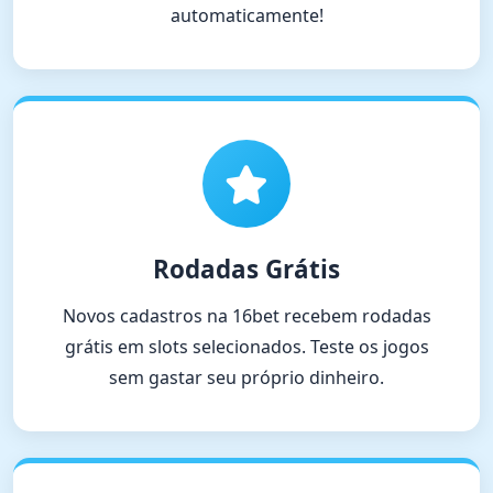
automaticamente!
Rodadas Grátis
Novos cadastros na 16bet recebem rodadas
grátis em slots selecionados. Teste os jogos
sem gastar seu próprio dinheiro.