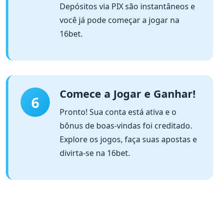
Depósitos via PIX são instantâneos e
você já pode começar a jogar na
16bet.
Comece a Jogar e Ganhar!
6
Pronto! Sua conta está ativa e o
bônus de boas-vindas foi creditado.
Explore os jogos, faça suas apostas e
divirta-se na 16bet.