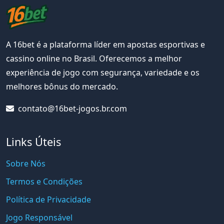
A 16bet é a plataforma líder em apostas esportivas e
cassino online no Brasil. Oferecemos a melhor
experiência de jogo com segurança, variedade e os
melhores bônus do mercado.
contato@16bet-jogos.br.com
Links Úteis
Sobre Nós
Termos e Condições
Política de Privacidade
Jogo Responsável