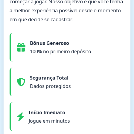
começar a jogar. Nosso objetivo é que você tenha
a melhor experiência possível desde o momento
em que decide se cadastrar.
Bônus Generoso
100% no primeiro depósito
Segurança Total
Dados protegidos
Início Imediato
Jogue em minutos