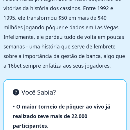
vitórias da história dos cassinos. Entre 1992 e
1995, ele transformou $50 em mais de $40
milhões jogando pôquer e dados em Las Vegas.
Infelizmente, ele perdeu tudo de volta em poucas
semanas - uma história que serve de lembrete
sobre a importância da gestão de banca, algo que
a 16bet sempre enfatiza aos seus jogadores.
Você Sabia?
• O maior torneio de pôquer ao vivo já
realizado teve mais de 22.000
participantes.