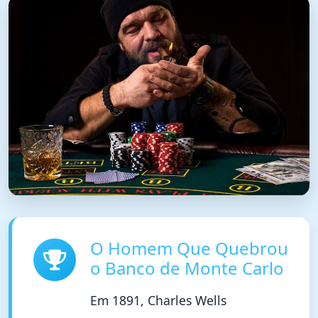
O Homem Que Quebrou
o Banco de Monte Carlo
Em 1891, Charles Wells