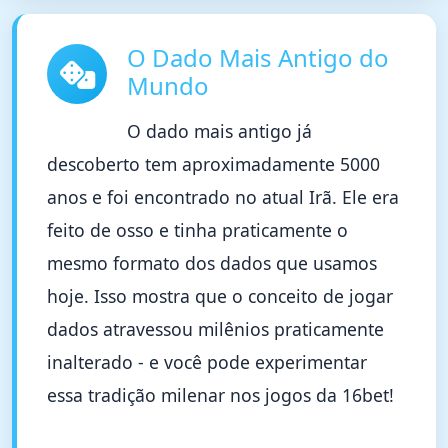
O Dado Mais Antigo do
Mundo
O dado mais antigo já
descoberto tem aproximadamente 5000
anos e foi encontrado no atual Irã. Ele era
feito de osso e tinha praticamente o
mesmo formato dos dados que usamos
hoje. Isso mostra que o conceito de jogar
dados atravessou milênios praticamente
inalterado - e você pode experimentar
essa tradição milenar nos jogos da 16bet!