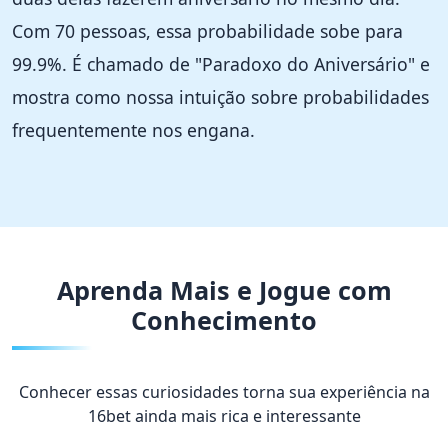
Com 70 pessoas, essa probabilidade sobe para
99.9%. É chamado de "Paradoxo do Aniversário" e
mostra como nossa intuição sobre probabilidades
frequentemente nos engana.
Aprenda Mais e Jogue com
Conhecimento
Conhecer essas curiosidades torna sua experiência na
16bet ainda mais rica e interessante