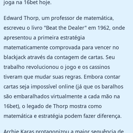
joga na 16bet hoje.
Edward Thorp, um professor de matemática,
escreveu o livro "Beat the Dealer" em 1962, onde
apresentou a primeira estratégia
matematicamente comprovada para vencer no
blackjack através da contagem de cartas. Seu
trabalho revolucionou o jogo e os cassinos
tiveram que mudar suas regras. Embora contar
cartas seja impossível online (já que os baralhos
são embaralhados virtualmente a cada mão na
16bet), o legado de Thorp mostra como
matemática e estratégia podem fazer diferença.
Archie Karas protagonizou a maior sequência de