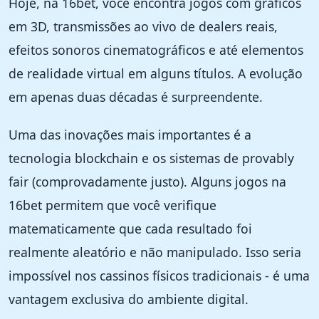
Hoje, na 16bet, você encontra jogos com gráficos
em 3D, transmissões ao vivo de dealers reais,
efeitos sonoros cinematográficos e até elementos
de realidade virtual em alguns títulos. A evolução
em apenas duas décadas é surpreendente.
Uma das inovações mais importantes é a
tecnologia blockchain e os sistemas de provably
fair (comprovadamente justo). Alguns jogos na
16bet permitem que você verifique
matematicamente que cada resultado foi
realmente aleatório e não manipulado. Isso seria
impossível nos cassinos físicos tradicionais - é uma
vantagem exclusiva do ambiente digital.