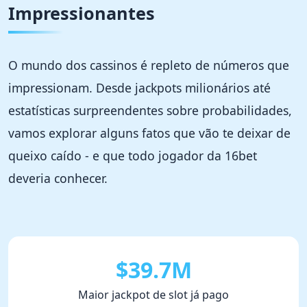
Impressionantes
O mundo dos cassinos é repleto de números que
impressionam. Desde jackpots milionários até
estatísticas surpreendentes sobre probabilidades,
vamos explorar alguns fatos que vão te deixar de
queixo caído - e que todo jogador da 16bet
deveria conhecer.
$39.7M
Maior jackpot de slot já pago