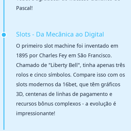
Pascal!
Slots - Da Mecânica ao Digital
O primeiro slot machine foi inventado em
1895 por Charles Fey em São Francisco.
Chamado de "Liberty Bell", tinha apenas três
rolos e cinco símbolos. Compare isso com os
slots modernos da 16bet, que têm gráficos
3D, centenas de linhas de pagamento e
recursos bônus complexos - a evolução é
impressionante!