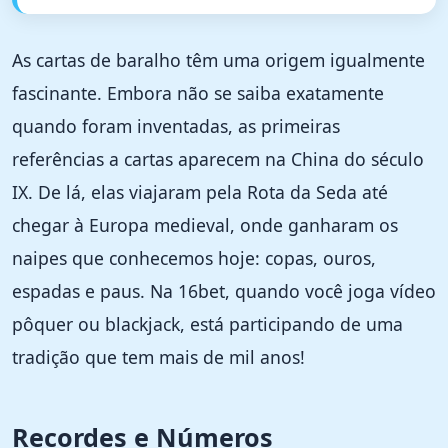
As cartas de baralho têm uma origem igualmente
fascinante. Embora não se saiba exatamente
quando foram inventadas, as primeiras
referências a cartas aparecem na China do século
IX. De lá, elas viajaram pela Rota da Seda até
chegar à Europa medieval, onde ganharam os
naipes que conhecemos hoje: copas, ouros,
espadas e paus. Na 16bet, quando você joga vídeo
pôquer ou blackjack, está participando de uma
tradição que tem mais de mil anos!
Recordes e Números