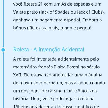
você fizesse 21 com um Ás de espadas e um
Valete preto (Jack of Spades ou Jack of Clubs),
ganhava um pagamento especial. Embora o
bônus não exista mais, o nome pegou!
Roleta - A Invenção Acidental
A roleta foi inventada acidentalmente pelo
matemático francês Blaise Pascal no século
XVII. Ele estava tentando criar uma máquina
de movimento perpétuo, mas acabou criando
um dos jogos de cassino mais icônicos da
história. Hoje, você pode jogar roleta na
16bet e agradecer ao fracasso científico de