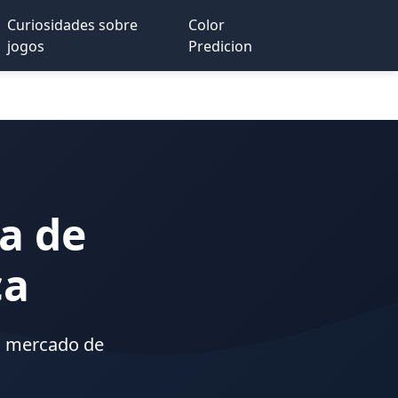
Curiosidades sobre
Color
jogos
Predicion
sa de
ça
 o mercado de