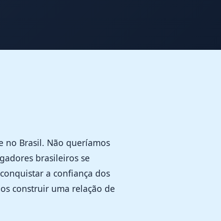
e no Brasil. Não queríamos
adores brasileiros se
conquistar a confiança dos
os construir uma relação de