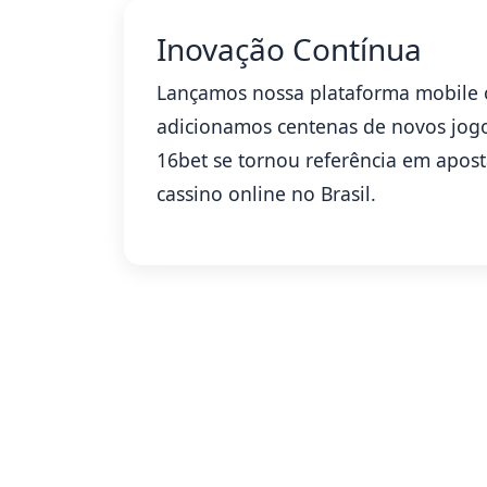
Inovação Contínua
Lançamos nossa plataforma mobile 
adicionamos centenas de novos jogo
16bet se tornou referência em apost
cassino online no Brasil.