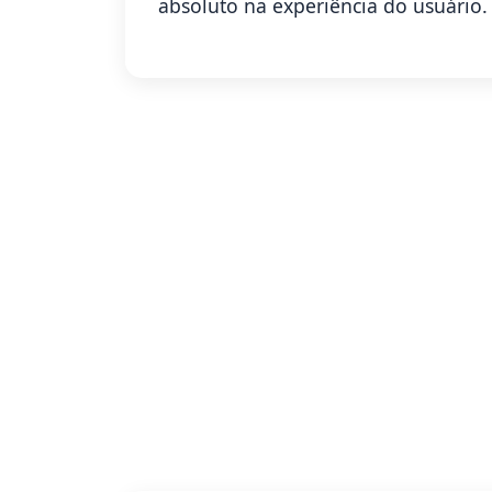
absoluto na experiência do usuário.