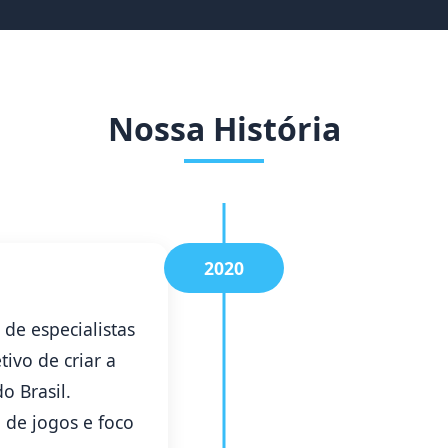
Nossa História
2020
de especialistas
ivo de criar a
o Brasil.
de jogos e foco