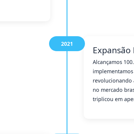
2021
Expansão 
Alcançamos 100.
implementamos 
revolucionando 
no mercado bras
triplicou em ape