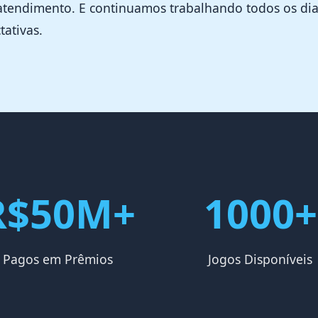
tendimento. E continuamos trabalhando todos os dia
tativas.
R$50M+
1000+
Pagos em Prêmios
Jogos Disponíveis