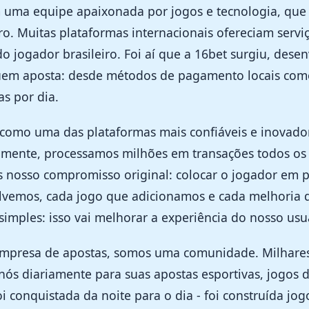
uma equipe apaixonada por jogos e tecnologia, que
o. Muitas plataformas internacionais ofereciam servi
do jogador brasileiro. Foi aí que a 16bet surgiu, de
uem aposta: desde métodos de pagamento locais como
s por dia.
 como uma das plataformas mais confiáveis e inovado
iamente, processamos milhões em transações todos o
nosso compromisso original: colocar o jogador em pr
lvemos, cada jogo que adicionamos e cada melhoria
simples: isso vai melhorar a experiência do nosso usu
mpresa de apostas, somos uma comunidade. Milhares d
nós diariamente para suas apostas esportivas, jogos 
oi conquistada da noite para o dia - foi construída j