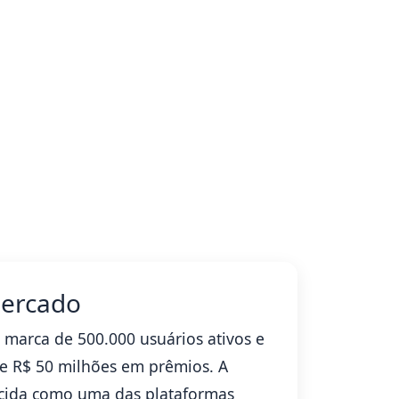
Mercado
 marca de 500.000 usuários ativos e
 R$ 50 milhões em prêmios. A
cida como uma das plataformas