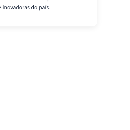
e inovadoras do país.