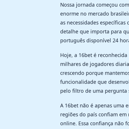
Nossa jornada começou com 
enorme no mercado brasileir
as necessidades específicas 
detalhe que importa para q
português disponível 24 hora
Hoje, a 16bet é reconhecida
milhares de jogadores diar
crescendo porque mantemos 
funcionalidade que desenvo
pelo filtro de uma pergunta 
A 16bet não é apenas uma e
regiões do país confiam em 
online. Essa confiança não f