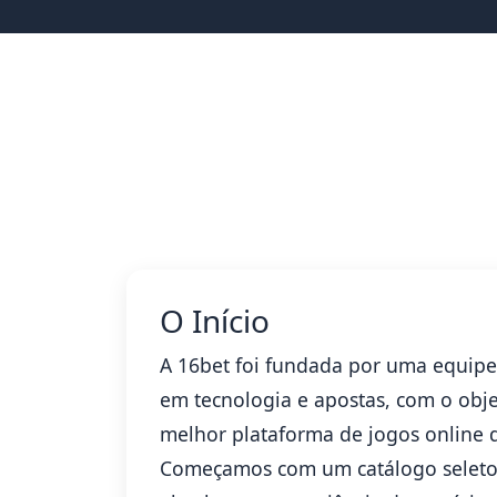
O Início
A 16bet foi fundada por uma equipe 
em tecnologia e apostas, com o objet
melhor plataforma de jogos online d
Começamos com um catálogo seleto 