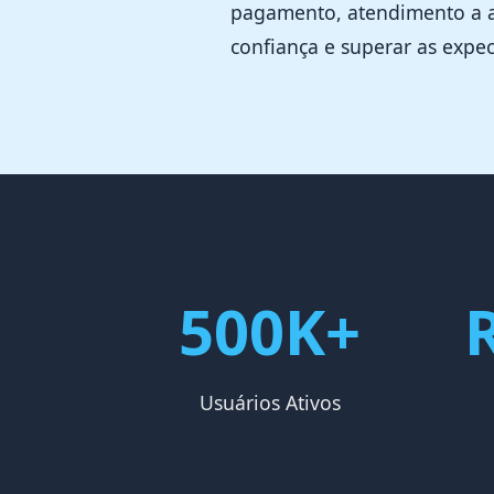
pagamento, atendimento a a
confiança e superar as expec
500K+
Usuários Ativos