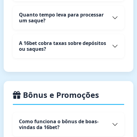
Quanto tempo leva para processar
um saque?
A 16bet cobra taxas sobre depósitos
ou saques?
Bônus e Promoções
Como funciona o bônus de boas-
vindas da 16bet?