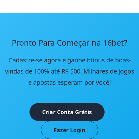
Pronto Para Começar na 16bet?
Cadastre-se agora e ganhe bônus de boas-
vindas de 100% até R$ 500. Milhares de jogos
e apostas esperam por você!
Criar Conta Grátis
Fazer Login