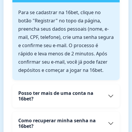
Para se cadastrar na 16bet, clique no
botão "Registrar" no topo da página,
preencha seus dados pessoais (nome, e-
mail, CPF, telefone), crie uma senha segura
e confirme seu e-mail. O processo é
rápido e leva menos de 2 minutos. Após
confirmar seu e-mail, você já pode fazer
depósitos e começar a jogar na 16bet.
Posso ter mais de uma conta na
16bet?
Como recuperar minha senha na
16bet?