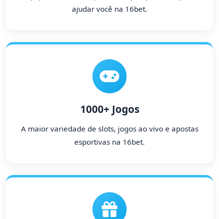
ajudar você na 16bet.
1000+ Jogos
A maior variedade de slots, jogos ao vivo e apostas
esportivas na 16bet.