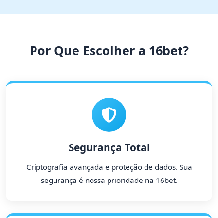
Por Que Escolher a 16bet?
Segurança Total
Criptografia avançada e proteção de dados. Sua
segurança é nossa prioridade na 16bet.