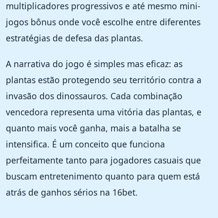
multiplicadores progressivos e até mesmo mini-
jogos bônus onde você escolhe entre diferentes
estratégias de defesa das plantas.
A narrativa do jogo é simples mas eficaz: as
plantas estão protegendo seu território contra a
invasão dos dinossauros. Cada combinação
vencedora representa uma vitória das plantas, e
quanto mais você ganha, mais a batalha se
intensifica. É um conceito que funciona
perfeitamente tanto para jogadores casuais que
buscam entretenimento quanto para quem está
atrás de ganhos sérios na 16bet.