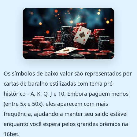
Os símbolos de baixo valor são representados por
cartas de baralho estilizadas com tema pré-
histórico - A, K, Q, J e 10. Embora paguem menos
(entre 5x e 50x), eles aparecem com mais
frequência, ajudando a manter seu saldo estável
enquanto você espera pelos grandes prêmios na
16bet.