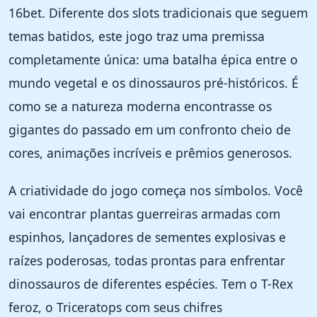
16bet. Diferente dos slots tradicionais que seguem
temas batidos, este jogo traz uma premissa
completamente única: uma batalha épica entre o
mundo vegetal e os dinossauros pré-históricos. É
como se a natureza moderna encontrasse os
gigantes do passado em um confronto cheio de
cores, animações incríveis e prêmios generosos.
A criatividade do jogo começa nos símbolos. Você
vai encontrar plantas guerreiras armadas com
espinhos, lançadores de sementes explosivas e
raízes poderosas, todas prontas para enfrentar
dinossauros de diferentes espécies. Tem o T-Rex
feroz, o Triceratops com seus chifres