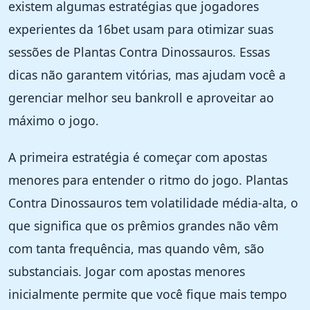
existem algumas estratégias que jogadores
experientes da 16bet usam para otimizar suas
sessões de Plantas Contra Dinossauros. Essas
dicas não garantem vitórias, mas ajudam você a
gerenciar melhor seu bankroll e aproveitar ao
máximo o jogo.
A primeira estratégia é começar com apostas
menores para entender o ritmo do jogo. Plantas
Contra Dinossauros tem volatilidade média-alta, o
que significa que os prêmios grandes não vêm
com tanta frequência, mas quando vêm, são
substanciais. Jogar com apostas menores
inicialmente permite que você fique mais tempo