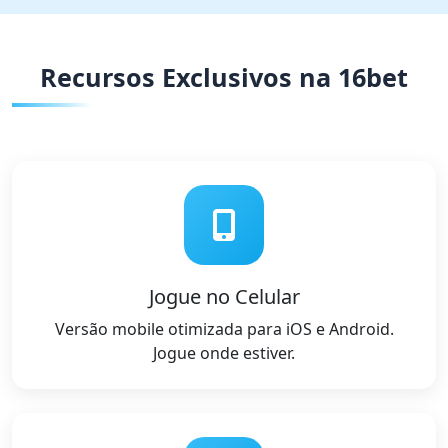
Recursos Exclusivos na 16bet
Jogue no Celular
Versão mobile otimizada para iOS e Android.
Jogue onde estiver.