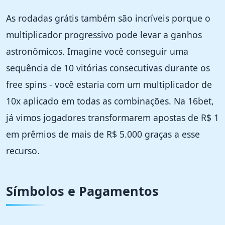
As rodadas grátis também são incríveis porque o
multiplicador progressivo pode levar a ganhos
astronômicos. Imagine você conseguir uma
sequência de 10 vitórias consecutivas durante os
free spins - você estaria com um multiplicador de
10x aplicado em todas as combinações. Na 16bet,
já vimos jogadores transformarem apostas de R$ 1
em prêmios de mais de R$ 5.000 graças a esse
recurso.
Símbolos e Pagamentos