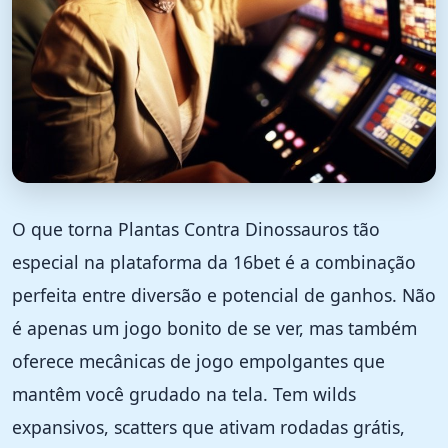
O que torna Plantas Contra Dinossauros tão
especial na plataforma da 16bet é a combinação
perfeita entre diversão e potencial de ganhos. Não
é apenas um jogo bonito de se ver, mas também
oferece mecânicas de jogo empolgantes que
mantêm você grudado na tela. Tem wilds
expansivos, scatters que ativam rodadas grátis,