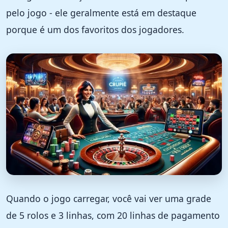
pelo jogo - ele geralmente está em destaque
porque é um dos favoritos dos jogadores.
Quando o jogo carregar, você vai ver uma grade
de 5 rolos e 3 linhas, com 20 linhas de pagamento