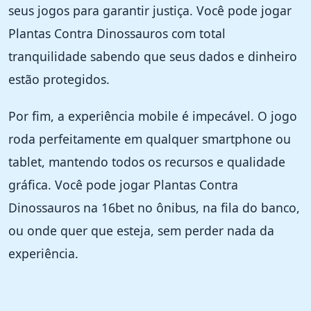
seus jogos para garantir justiça. Você pode jogar
Plantas Contra Dinossauros com total
tranquilidade sabendo que seus dados e dinheiro
estão protegidos.
Por fim, a experiência mobile é impecável. O jogo
roda perfeitamente em qualquer smartphone ou
tablet, mantendo todos os recursos e qualidade
gráfica. Você pode jogar Plantas Contra
Dinossauros na 16bet no ônibus, na fila do banco,
ou onde quer que esteja, sem perder nada da
experiência.