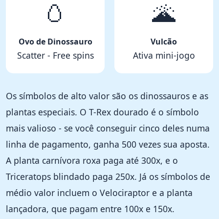
🥚
🌋
Ovo de Dinossauro
Vulcão
Scatter - Free spins
Ativa mini-jogo
Os símbolos de alto valor são os dinossauros e as
plantas especiais. O T-Rex dourado é o símbolo
mais valioso - se você conseguir cinco deles numa
linha de pagamento, ganha 500 vezes sua aposta.
A planta carnívora roxa paga até 300x, e o
Triceratops blindado paga 250x. Já os símbolos de
médio valor incluem o Velociraptor e a planta
lançadora, que pagam entre 100x e 150x.