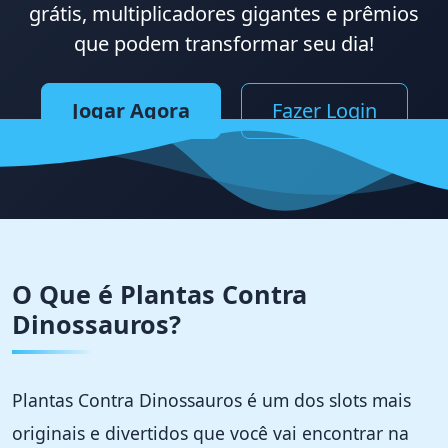
grátis, multiplicadores gigantes e prêmios
que podem transformar seu dia!
Jogar Agora
Fazer Login
O Que é Plantas Contra
Dinossauros?
Plantas Contra Dinossauros é um dos slots mais
originais e divertidos que você vai encontrar na