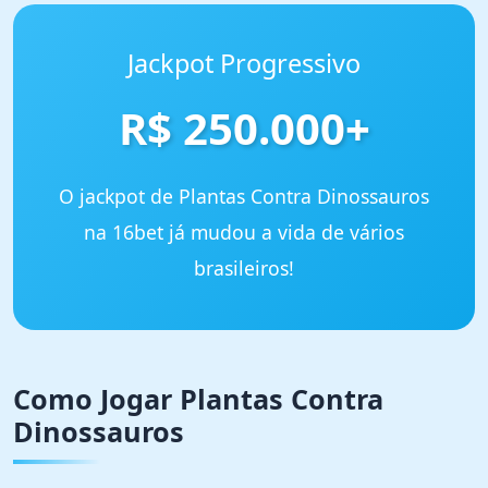
Jackpot Progressivo
R$ 250.000+
O jackpot de Plantas Contra Dinossauros
na 16bet já mudou a vida de vários
brasileiros!
Como Jogar Plantas Contra
Dinossauros