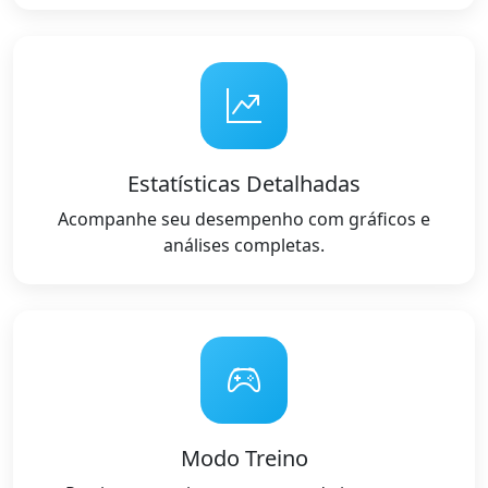
Estatísticas Detalhadas
Acompanhe seu desempenho com gráficos e
análises completas.
Modo Treino