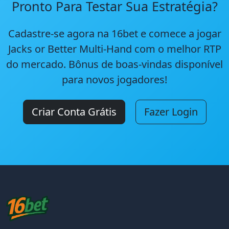
Pronto Para Testar Sua Estratégia?
Cadastre-se agora na 16bet e comece a jogar
Jacks or Better Multi-Hand com o melhor RTP
do mercado. Bônus de boas-vindas disponível
para novos jogadores!
Criar Conta Grátis
Fazer Login