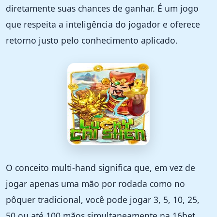
diretamente suas chances de ganhar. É um jogo
que respeita a inteligência do jogador e oferece
retorno justo pelo conhecimento aplicado.
O conceito multi-hand significa que, em vez de
jogar apenas uma mão por rodada como no
pôquer tradicional, você pode jogar 3, 5, 10, 25,
50 ou até 100 mãos simultaneamente na 16bet.