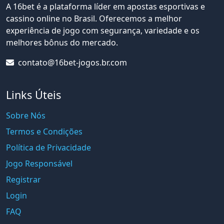
A 16bet é a plataforma líder em apostas esportivas e
cassino online no Brasil. Oferecemos a melhor
experiência de jogo com segurança, variedade e os
melhores bônus do mercado.
contato@16bet-jogos.br.com
Links Úteis
Sobre Nós
Termos e Condições
Política de Privacidade
Jogo Responsável
Registrar
Login
FAQ