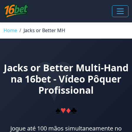
Home
Jacks or Better MH
Jacks or Better Multi-Hand
na 16bet - Vídeo Pôquer
Profissional
♠
♥
♦
♣
Jogue até 100 mãos simultaneamente no