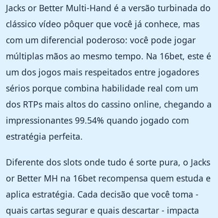
Jacks or Better Multi-Hand é a versão turbinada do
clássico vídeo pôquer que você já conhece, mas
com um diferencial poderoso: você pode jogar
múltiplas mãos ao mesmo tempo. Na 16bet, este é
um dos jogos mais respeitados entre jogadores
sérios porque combina habilidade real com um
dos RTPs mais altos do cassino online, chegando a
impressionantes 99.54% quando jogado com
estratégia perfeita.
Diferente dos slots onde tudo é sorte pura, o Jacks
or Better MH na 16bet recompensa quem estuda e
aplica estratégia. Cada decisão que você toma -
quais cartas segurar e quais descartar - impacta