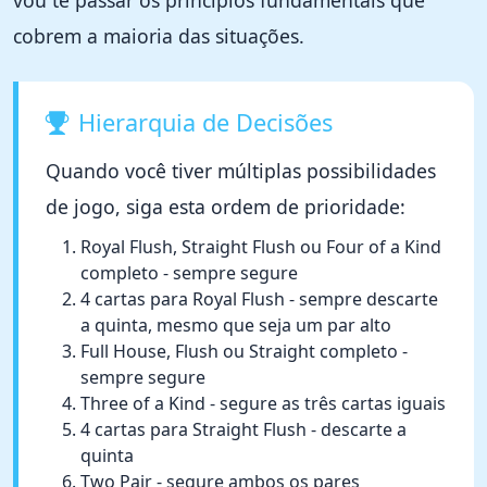
vou te passar os princípios fundamentais que
cobrem a maioria das situações.
Hierarquia de Decisões
Quando você tiver múltiplas possibilidades
de jogo, siga esta ordem de prioridade:
Royal Flush, Straight Flush ou Four of a Kind
completo - sempre segure
4 cartas para Royal Flush - sempre descarte
a quinta, mesmo que seja um par alto
Full House, Flush ou Straight completo -
sempre segure
Three of a Kind - segure as três cartas iguais
4 cartas para Straight Flush - descarte a
quinta
Two Pair - segure ambos os pares