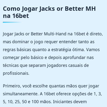
Como Jogar Jacks or Better MH
na 16bet
Jogar Jacks or Better Multi-Hand na 16bet é direto,
mas dominar o jogo requer entender tanto as
regras básicas quanto a estratégia ótima. Vamos
começar pelo básico e depois aprofundar nas
técnicas que separam jogadores casuais de
profissionais.
Primeiro, você escolhe quantas mãos quer jogar
simultaneamente. A 16bet oferece opções de 1, 3,
5, 10, 25, 50 e 100 mãos. Iniciantes devem