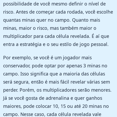
possibilidade de você mesmo definir o nível de
risco. Antes de começar cada rodada, você escolhe
quantas minas quer no campo. Quanto mais
minas, maior o risco, mas também maior o
multiplicador para cada célula revelada. É aí que
entra a estratégia e o seu estilo de jogo pessoal.
Por exemplo, se você é um jogador mais
conservador, pode optar por apenas 3 minas no
campo. Isso significa que a maioria das células
será segura, então é mais fácil revelar várias sem
perder. Porém, os multiplicadores serão menores.
Já se você gosta de adrenalina e quer ganhos
maiores, pode colocar 10, 15 ou até 20 minas no
campo. Nesse caso, cada célula revelada vale