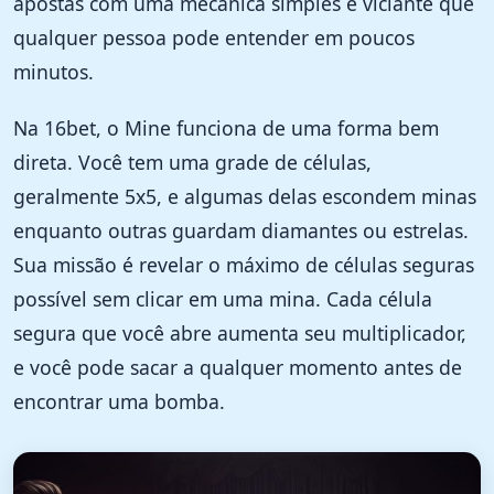
apostas com uma mecânica simples e viciante que
qualquer pessoa pode entender em poucos
minutos.
Na 16bet, o Mine funciona de uma forma bem
direta. Você tem uma grade de células,
geralmente 5x5, e algumas delas escondem minas
enquanto outras guardam diamantes ou estrelas.
Sua missão é revelar o máximo de células seguras
possível sem clicar em uma mina. Cada célula
segura que você abre aumenta seu multiplicador,
e você pode sacar a qualquer momento antes de
encontrar uma bomba.