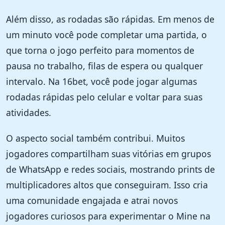
Além disso, as rodadas são rápidas. Em menos de
um minuto você pode completar uma partida, o
que torna o jogo perfeito para momentos de
pausa no trabalho, filas de espera ou qualquer
intervalo. Na 16bet, você pode jogar algumas
rodadas rápidas pelo celular e voltar para suas
atividades.
O aspecto social também contribui. Muitos
jogadores compartilham suas vitórias em grupos
de WhatsApp e redes sociais, mostrando prints de
multiplicadores altos que conseguiram. Isso cria
uma comunidade engajada e atrai novos
jogadores curiosos para experimentar o Mine na