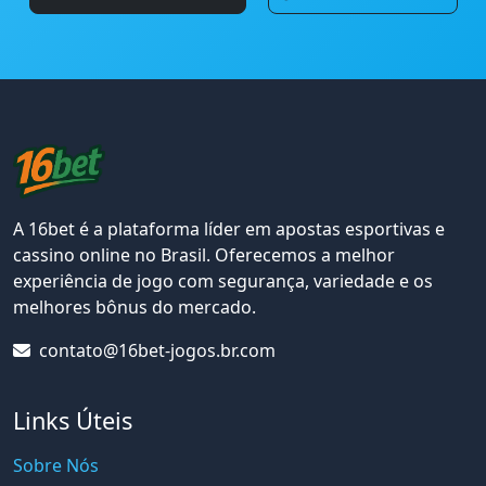
A 16bet é a plataforma líder em apostas esportivas e
cassino online no Brasil. Oferecemos a melhor
experiência de jogo com segurança, variedade e os
melhores bônus do mercado.
contato@16bet-jogos.br.com
Links Úteis
Sobre Nós