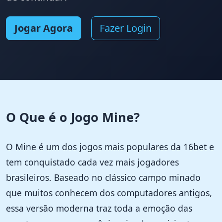
Jogar Agora
Fazer Login
O Que é o Jogo Mine?
O Mine é um dos jogos mais populares da 16bet e
tem conquistado cada vez mais jogadores
brasileiros. Baseado no clássico campo minado
que muitos conhecem dos computadores antigos,
essa versão moderna traz toda a emoção das