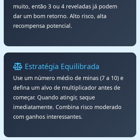
muito, então 3 ou 4 reveladas já podem
dar um bom retorno. Alto risco, alta
recompensa potencial.
Estratégia Equilibrada
Use um número médio de minas (7 a 10) e
defina um alvo de multiplicador antes de
começar. Quando atingir, saque
imediatamente. Combina risco moderado
com ganhos interessantes.