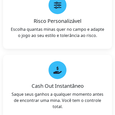
Risco Personalizável
Escolha quantas minas quer no campo e adapte
o jogo ao seu estilo e tolerância ao risco.
Cash Out Instantâneo
Saque seus ganhos a qualquer momento antes
de encontrar uma mina. Você tem o controle
total.